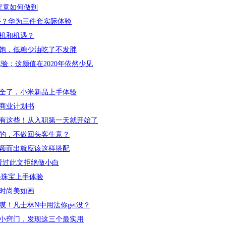
究竟如何做到
更好？华为三件套实际体验
机和机遇？
饱，低糖少油吃了不发胖
度体验：这颜值在2020年依然少见
全了，小米新品上手体验
商业计划书
有这些！从入职第一天就开始了
的，不做回头客生意？
颖而出就应该这样搭配
看过此文拒绝做小白
美珠宝上手体验
颜时尚美如画
！凡士林N中用法你get没？
小窍门，发现这三个最实用