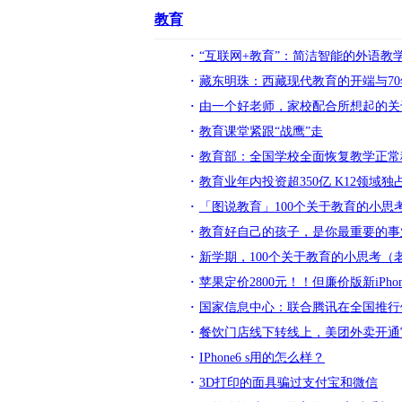
教育
“互联网+教育”：简洁智能的外语教
藏东明珠：西藏现代教育的开端与7
由一个好老师，家校配合所想起的关
教育课堂紧跟“战鹰”走
教育部：全国学校全面恢复教学正常
教育业年内投资超350亿 K12领域独
「图说教育」100个关于教育的小思
教育好自己的孩子，是你最重要的事
新学期，100个关于教育的小思考（
苹果定价2800元！！但廉价版新iPho
国家信息中心：联合腾讯在全国推行
餐饮门店线下转线上，美团外卖开通
IPhone6 s用的怎么样？
3D打印的面具骗过支付宝和微信