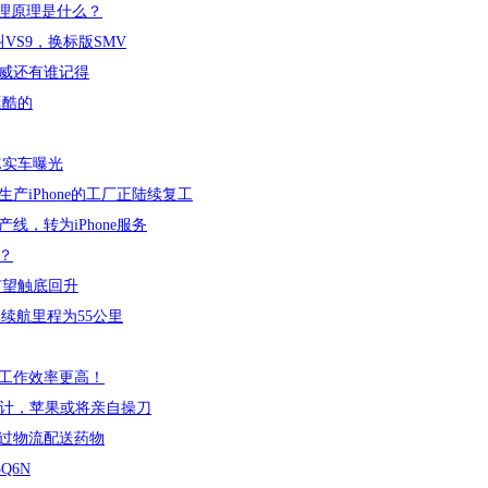
物理原理是什么？
VS9，换标版SMV
威还有谁记得
挺酷的
CE实车曝光
产iPhone的工厂正陆续复工
线，转为iPhone服务
？
有望触底回升
，续航里程为55公里
工作效率更高！
线设计，苹果或将亲自操刀
通过物流配送药物
Q6N