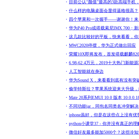
目前公认“颜值”最高的3款高端手机
什么样的电脑桌面会显得逼格很高？
四个苹果和一次握手——谢谢你！来
华为P40 Pro或搭载索尼IMX 700；新
这几款比较好的平板，快来看看，你
MWC2020停摆，华为正式做出回应
荣耀10X即将发布，首发搭载麒麟82
6.98-62.4万元，2019十大热门
人工智能就在身边
华为Sound X，来看看到底有没有
偷学特斯拉？苹果系统迎来大升级，iP
Mate 20系列EMUI 10.0 版本 10.0.0
不同功能jar，同包名同类名冲突解决
iphone虽好，但是在这些点上没有
python小课堂37 - 你并没有真正的理解
微信好友最多能加5000个？这些冷