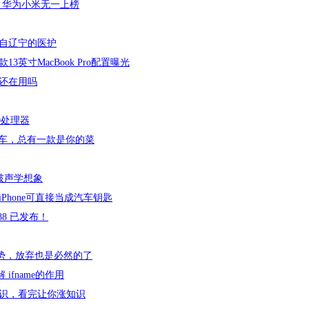
，华为小米无一上榜
自辽宁的医护
款13英寸MacBook Pro配置曝光
还在用吗
0处理器
新能源车，总有一款是你的菜
突破声学想象
hone可直接当成汽车钥匙
.188 已发布！
优势，放弃也是必然的了
 ifname的作用
知识，看完让你涨知识