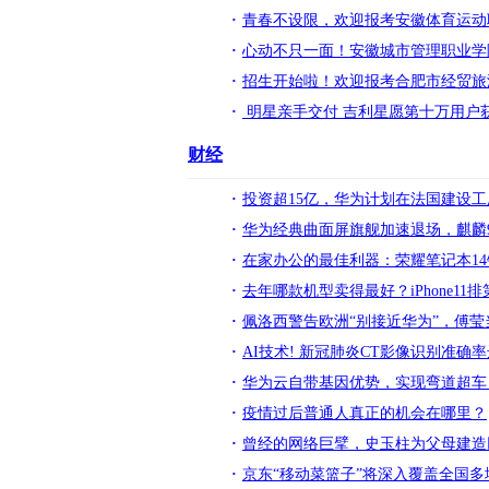
青春不设限，欢迎报考安徽体育运动
心动不只一面！安徽城市管理职业学院
招生开始啦！欢迎报考合肥市经贸旅
明星亲手交付 吉利星愿第十万用户
财经
投资超15亿，华为计划在法国建设
华为经典曲面屏旗舰加速退场，麒麟9
在家办公的最佳利器：荣耀笔记本1
去年哪款机型卖得最好？iPhone1
佩洛西警告欧洲“别接近华为”，傅莹
AI技术! 新冠肺炎CT影像识别准确率
华为云自带基因优势，实现弯道超车
疫情过后普通人真正的机会在哪里？
曾经的网络巨擘，史玉柱为父母建造
京东“移动菜篮子”将深入覆盖全国多