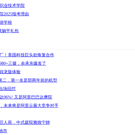
职业技术学院
2025报考理由
游学校
获躺平礼包
工厂！美国科技巨头欲恢复合作
80+三摄，余承东爆发了
4锐龙版体验
1排第二，第一名是部两年前的机型
当场回怼
达96%! 又是阿里巴巴达摩院
，未来将是阿里云最大竞争对手
巨人苑，中式庭院雅致宁静
地市