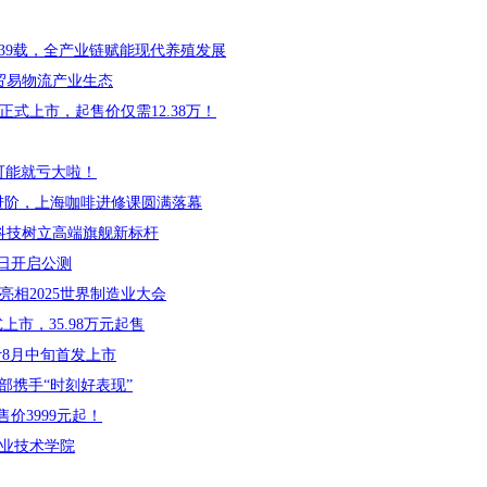
39载，全产业链赋能现代养殖发展
贸易物流产业生态
5正式上市，起售价仅需12.38万！
可能就亏大啦！
品进阶，上海咖啡进修课圆满落幕
巅峰科技树立高端旗舰新标杆
22日开启公测
亮相2025世界制造业大会
上市，35.98万元起售
计8月中旬首发上市
部携手“时刻好表现”
英寸售价3999元起！
职业技术学院