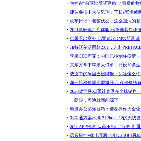
为啥说“前驱比后驱更稳”？背后的
捷达要推中大型SUV，车长超5米或叫
收车日记：老骥伏枥，这么圆润的君
2021款轩逸到店体验 暗夜选装包还
结果不出意外 比亚迪汉DM续航测试
加持沃尔沃同款2.0T，吉利PREFA
苹果CEO库克：中国已控制住疫情，生
京东方拿下苹果大订单，开设10条生产
战疫中的阿里巴巴财报：凭啥这么牛
新一轮涨价周期即将开启 存储价格
2020款宝马X3预计春季在全球销售
一眨眼，奥迪就新能源了
电脑办公必知技巧：键盘操作大全让
对高通方案不满？iPhone 12的天
淘宝APP推出“买药不出门”服务 将
语音操控+家电互联 长虹CHiQ电视65