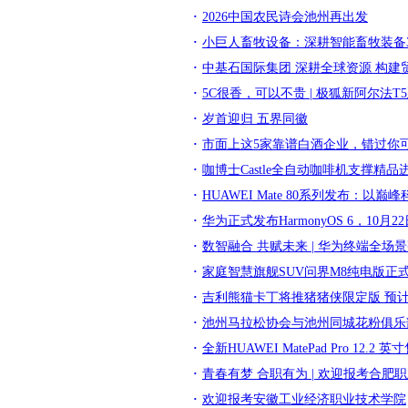
2026中国农民诗会池州再出发
小巨人畜牧设备：深耕智能畜牧装备
中基石国际集团 深耕全球资源 构建
5C很香，可以不贵 | 极狐新阿尔法T
岁首迎归 五界同徽
市面上这5家靠谱白酒企业，错过你
咖博士Castle全自动咖啡机支撑精
HUAWEI Mate 80系列发布：以
华为正式发布HarmonyOS 6，10月
数智融合 共赋未来 | 华为终端全场景
家庭智慧旗舰SUV问界M8纯电版正式
吉利熊猫卡丁将推猪猪侠限定版 预
池州马拉松协会与池州同城花粉俱乐
全新HUAWEI MatePad Pro 12.2 
青春有梦 合职有为 | 欢迎报考合肥
欢迎报考安徽工业经济职业技术学院