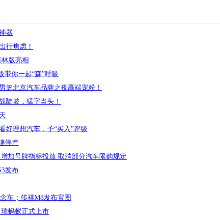
神器
出行焦虑！
森林版亮相
版带你一起“森”呼吸
男篮北京汽车品牌之夜高端宠粉！
沙战陡坡，猛字当头！
天
看好理想汽车，予“买入”评级
继停产
 增加号牌指标投放 取消部分汽车限购规定
S3发布
概念车；传祺M8发布官图
，奇瑞蚂蚁正式上市