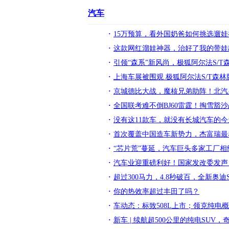
汽车
15万预算，看外国奶爸如何挑选遛娃
这款网红溜娃神器，治好了我的带娃
引领“森系”新风尚，极狐阿尔法S/T
上海车展被围观 极狐阿尔法S/T森林
京城德比大战，魔核兄弟助阵！北汽
全国联考难不倒BJ60雷霆！掏雪豁
没有这11款车，就没有长城汽车的今
首次覆盖中国造车新势力，杰富瑞最
“芯片荒”蔓延，汽车巨头多家工厂相
汽车业迎重磅利好！国家发改委发声
超过300马力，4.8秒破百，全新奥迪
你的热效率超过丰田了吗？
车动态：标致508L上市；领克纯电
新车 | 续航超500公里的纯电SUV