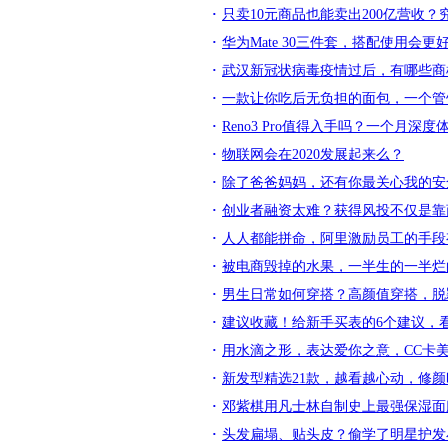
只卖10元商品也能卖出200亿营收？
华为Mate 30三件套，搭配使用会
武汉新冠状病毒疫情过后，有哪些商
一款让你吃后无负担的面包，一个管
Reno3 Pro值得入手吗？一个月深
物联网会在2020发展起来么？
除了爸爸妈妈，还有你最关心我的安
创业者融资太难？获得风投不仅是靠
人人都能拼命，阿里激励员工的手段
被电商毁掉的水果，一半生的一半烂
男生日常如何穿搭？高颜值穿搭，脱
建议收藏！给新手买表的6个建议，
用水滴之形，表达爱你之意，CC卡
新发型精选21款，越看越心动，修
邓紫棋用凡士林自制史上最强保湿面膜
头发扁塌、贴头皮？偷学了明星护发