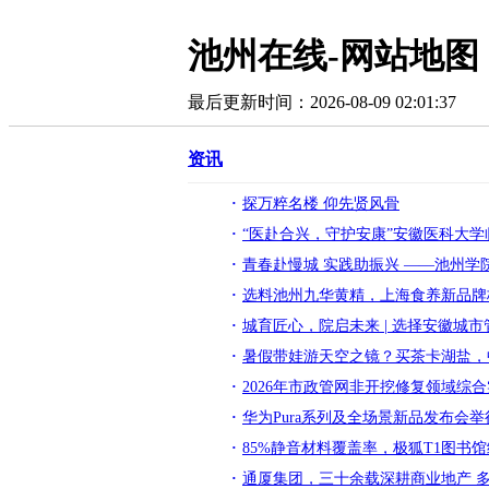
池州在线-网站地图
最后更新时间：2026-08-09 02:01:37
资讯
探万粹名楼 仰先贤风骨
“医赴合兴，守护安康”安徽医科大学
青春赴慢城 实践助振兴 ——池州学
选料池州九华黄精，上海食养新品牌
​城育匠心，院启未来 | 选择安徽城
暑假带娃游天空之镜？买茶卡湖盐，
2026年市政管网非开挖修复领域综合
华为Pura系列及全场景新品发布会
85%静音材料覆盖率，极狐T1图书
通厦集团，三十余载深耕商业地产 