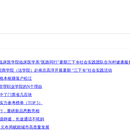
临床医学院临床医学系“医路同行”暑期三下乡社会实践团队合兴村健康服务
院商学院（法学院）赴南京高淳开展暑期 “三下乡”社会实践活动
格本枢膳落户松江
市管理职业学院的N个理由
中了门票省几百块
实力参考榜单（TOP 5）
举行，重磅新品悉数亮相
馆级静谧，长途通话不吼妈
多元布局赋能城市高质量发展