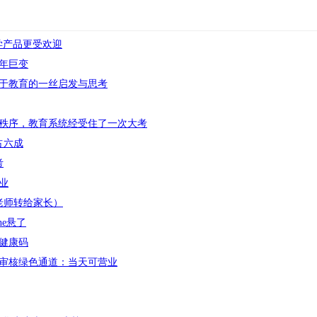
学产品更受欢迎
0年巨变
于教育的一丝启发与思考
秩序，教育系统经受住了一次大考
占六成
考
业
老师转给家长）
ne悬了
健康码
审核绿色通道：当天可营业