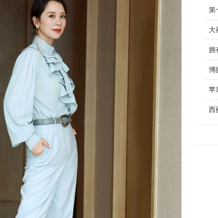
大
拥
博
苹果
西