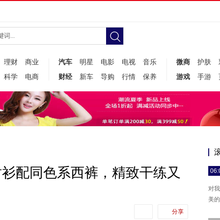
理财
商业
汽车
明星
电影
电视
音乐
微商
护肤
科学
电商
财经
新车
导购
行情
保养
游戏
手游
衬衫配同色系西裤，精致干练又
06:
对我
美的
分享