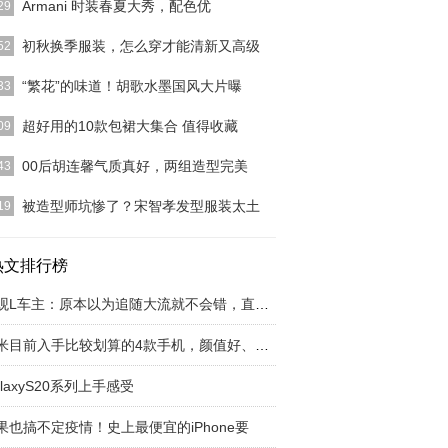
Armani 时装春夏大秀，配色优
29
：Armani 时装春夏大秀，配色优雅高级，件件都是
初秋换季服装，怎么穿才能清新又高级
52
品各位点开
[详细]
粉服装搭配：可甜可盐可御姐，就看你怎么搭气温逐
“繁花”的味道！胡歌水墨国风大片曝
33
降，衣柜里的小外
[详细]
(1/9)1905电影网讯9月22日，胡歌成为《时装男士》10
超好用的10款包裙大集合 值得收藏
09
[详细]
P1：Lee Cooper牛仔半身裙女2020夏季新品泫雅包
00后胡连馨气质真好，两组造型完美
43
字
[详细]
圈里向来不乏俊男美女，当85花90花保养得当越来
被造型师坑惨了？宋智孝发型服装太土
19
雅迷人的同时，
[详细]
都知道女艺人对于发型妆容以及服装是很在意的吧？
嘛，有爱美之心属
热文排行榜
[详细]
途观L车主：原本以为追随大流就不会错，直到我
小米目前入手比较划算的4款手机，颜值好、性能
alaxyS20系列上手感受
果也搞不定疫情！史上最便宜的iPhone要