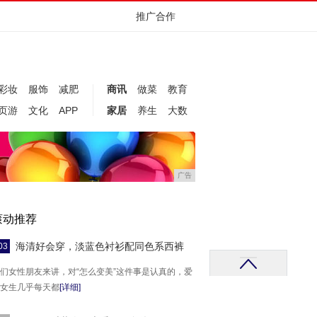
推广合作
彩妆
服饰
减肥
商讯
做菜
教育
页游
文化
APP
家居
养生
大数
广告
滚动推荐
海清好会穿，淡蓝色衬衫配同色系西裤
03
们女性朋友来讲，对“怎么变美”这件事是认真的，爱
女生几乎每天都
[详细]