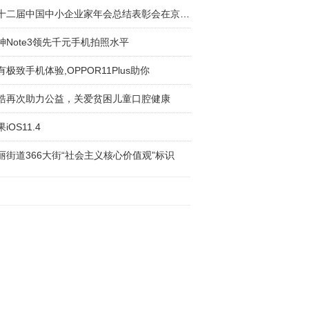
第十二届中国中小企业家年会总结表彰会在京隆重
神Note3领先千元手机拍照水平
有极致手机体验,OPPOR11Plus助你
皓再次助力公益，关爱贫困儿童口腔健康
iOS11.4
丽街道366大街“社会主义核心价值观”标识