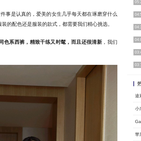
05:
这件事是认真的，爱美的女生几乎每天都在琢磨穿什么
导读
04:
艺术
服装的配色还是服装的款式，都需要我们精心挑选。
豆沙
04:
渐下
| 
04:
同色系西裤，精致干练又时髦，而且还很清新
，我们
月刊
TO
03:
臀a
娱乐
03:
越优
大家
女人
G
苹