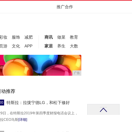
推广合作
彩妆
服饰
减肥
商讯
做菜
教育
页游
文化
APP
家居
养生
大数
广告
滚动推荐
特斯拉：拉拢宁德LG，和松下修好
00
29日，在特斯拉2019年第四季度财报电话会议上，
拉CEO马斯
[详细]