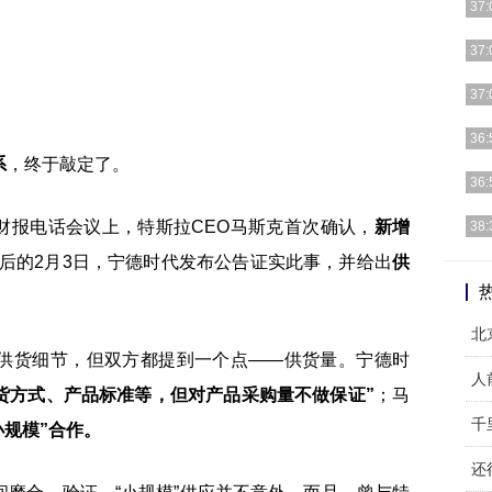
37:
最好
37:
心情
梅特
37:
用户
相信
36:
重依
系
，终于敲定了。
但是
36:
iP
周一
季度财报电话会议上，特斯拉CEO马斯克首次确认，
新增
38:
了高
后的2月3日，宁德时代发布公告证实此事，并给出
供
财视
王建
北
供货细节，但双方都提到一个点——供货量。宁德时
人
货方式、产品标准等，但对产品采购量不做保证”
；马
千
小规模”合作。
还