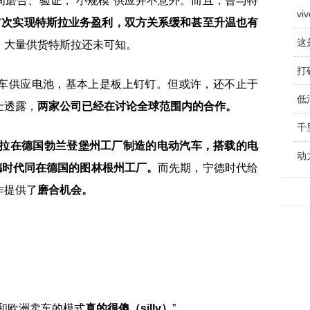
磨合、验证，“小规模”供应并不意外。而且，曾与特
v
首次实现特斯拉业务盈利，双方关系缓和甚至升温也有
这
、大量供货特斯拉还未可知。
车供应电池，基本上是板上钉钉。但或许，还不止于
低
士透露，
两家公司已经在讨论全球范围内的合作。
千
拉在德国勃兰登堡州工厂制造的电动汽车，搭载的电
动
德时代同在德国的图林根州工厂。
而先期，宁德时代给
作提供了
磨合机会。
和欧洲卖车的模式
真的很傻（silly）
”。