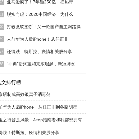
亚马逊疯了！7年砸250亿，把热带
02
的工作就是忘记你在工作。亚马逊河流域谁说上班的
脱实向虚：2020中国经济，为什么
01
就像去坟墓？这取
[详细]
卡夫定律如今，互联网进入下半场，虚拟经济同样在
打破微软垄断！又一款国产自主网路操
00
越多的情况下，越
[详细]
大家都知道，目前我国在操作系统、芯片领域依旧严
人前华为人后iPhone！从任正非
59
赖于进口，无论是
[详细]
也有不少人发现，大多数都是人前华为人后
还得跌！特斯拉、疫情相关股分享
57
hone，就拿任正非来说
[详细]
庆幸自己割肉躲过的人，今天又很郁闷看着股价回到
“非典”后淘宝和京东崛起，新冠肺炎
38
点，忍不住手痒又
[详细]
传媒联系到长江证券北京投行部总经理、首席分析师
先生，他表示20
热文排行榜
[详细]
京研制成高效银离子消毒剂
前华为人后iPhone！从任正非到各路明星
里之行皆是风景，Jeep指南者和我都想拥有
得跌！特斯拉、疫情相关股分享