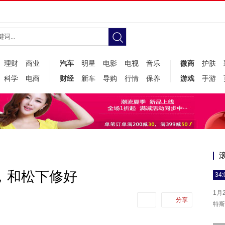
理财
商业
汽车
明星
电影
电视
音乐
微商
护肤
科学
电商
财经
新车
导购
行情
保养
游戏
手游
，和松下修好
34:
1月
分享
特斯