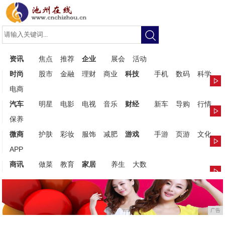
资讯
焦点
推荐
企业
展会
活动
时尚
股市
金融
理财
商业
科技
手机
数码
科学
电商
汽车
明星
电影
电视
音乐
财经
新车
导购
行情
保养
微商
护肤
彩妆
服饰
减肥
游戏
手游
页游
文化
APP
商讯
做菜
教育
家居
养生
大数
广告