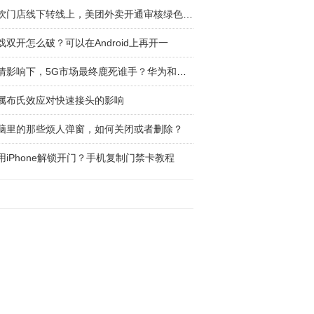
餐饮门店线下转线上，美团外卖开通审核绿色通道
戏双开怎么破？可以在Android上再开一
疫情影响下，5G市场最终鹿死谁手？华为和苹果
属布氏效应对快速接头的影响
脑里的那些烦人弹窗，如何关闭或者删除？
用iPhone解锁开门？手机复制门禁卡教程