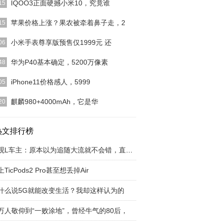
IQOO3正面硬撼小米10，究竟谁
15
10开售已经有一段时间了，而在这期间不少网友对
苹果价格上涨？果农被牵着鼻子走，2
15
贬不一，更有网友
[详细]
殊期间，苹果的价格出现了不可避免的上涨，主要还
小米手表尊享版预售仅1999元 还
06
库不开门，市场的
[详细]
，MIUIFor Watch也是一个开放的手表生态系统，
华为P40基本确定，5200万像素
48
I
[详细]
人会说红米K30Pro，这可能是最具性价比的骁龙
iPhone11价格感人，5999
05
5手机。但是目
[详细]
来说4G手机应该还算是主流手机，毕竟现在5G手机
麒麟980+4000mAh，它是华
20
要的5G网络还
[详细]
理器是搭载的麒麟980，电池容量为4000mAh，前
2400万
热文排行榜
[详细]
途观L车主：原本以为追随大流就不会错，直到我
TicPods2 Pro甚至想丢掉Air
什么说5G就能改变生活？我却这样认为的
万人敬仰到“一败涂地”，曾经牛气的80后，