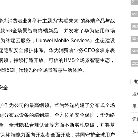
21:
小米
45:
其褒
4日] 华为消费者业务举行主题为"共联未来"的终端产品与战
在特
08:
款5G全场景智慧终端新品，并发布了华为应用市场
是冷
同时
30:
华为终端云服务，Huawei Mobile Services）生态建设
MIU
端隐私安全保护体系。华为消费者业务CEO余承东表
有的
56:
86
纲领，持续打造开放、可信的HMS全场景智慧生态，
目前
23:
最重
创造5G时代领先的全场景智慧生活体验。
其处
置着
护作为公司的最高纲领。华为终端构建了分布式全场
用上
到分布式设备的端到端、全方位的安全保护，华为终
凭
全、全球隐私合规认证等方面不断实现突破，并将基
从
作为终端能力面向开发者全面开放，共同守护全球用户