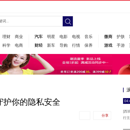
理财
商业
汽车
明星
电影
电视
音乐
微商
护肤
科学
电商
财经
新车
导购
行情
保养
游戏
手游
守护你的隐私安全
04:
[西
分享
行主