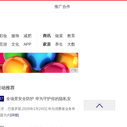
推广合作
彩妆
服饰
减肥
商讯
做菜
教育
页游
文化
APP
家居
养生
大数
广告
滚动推荐
全场景安全防护 华为守护你的隐私安
47
班牙，巴塞罗那,2020年2月24日] 华为消费者业务举
题为共
[详细]