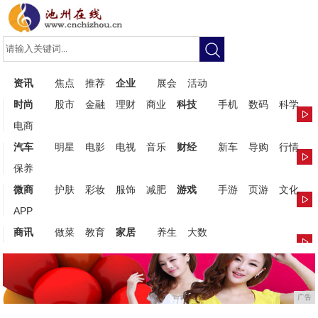
资讯
焦点
推荐
企业
展会
活动
时尚
股市
金融
理财
商业
科技
手机
数码
科学
电商
汽车
明星
电影
电视
音乐
财经
新车
导购
行情
保养
微商
护肤
彩妆
服饰
减肥
游戏
手游
页游
文化
APP
商讯
做菜
教育
家居
养生
大数
广告