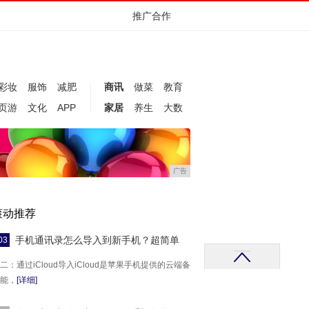
推广合作
彩妆
服饰
减肥
商讯
做菜
教育
页游
文化
APP
家居
养生
大数
广告
滚动推荐
手机通讯录怎么导入到新手机？超简单
03
二：通过iCloud导入iCloud是苹果手机提供的云端备
能，
[详细]