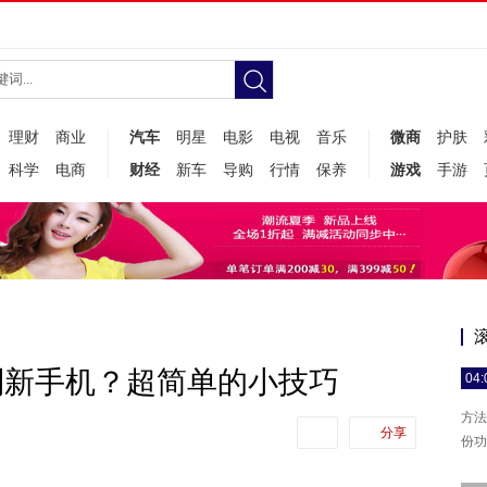
理财
商业
汽车
明星
电影
电视
音乐
微商
护肤
科学
电商
财经
新车
导购
行情
保养
游戏
手游
到新手机？超简单的小技巧
04:
方法
分享
份功