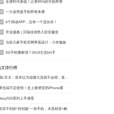
全屏时代来临！占屏95%的手机即将
56
想中国区负责人常程在5月15号发布手机渲染图。再
一大波滑盖手机即将来袭
19
调新国民旗舰Z
[详细]
正面几乎全是屏幕，屏占比非常高的手机都可以称为
6个阅读APP，总有一个适合你！
13
屏手机自从进入全
[详细]
人玩手机能够获取知识，有的人却只是百无聊赖地刷
开业盛惠 | 贝瑞佳强势入驻安徽宣
05
交软件，其实，我
[详细]
016年二胎政策开放后，新生儿诞生率已稳步迈入高
当前几家手机官网界面设计：小米魅族
38
。随着生活水平
[详细]
作为一个企业的形象展示，其风格往往也代表了企业
5G手机哪家强？2019主流5G手
21
些设计理念，最为
[详细]
5000华为在2019年初正式面向全球发布了5G多模终
片——B
热文排行榜
[详细]
途观L车主：原本以为追随大流就不会错，直到我
果也搞不定疫情！史上最便宜的iPhone要
alaxyS20系列上手感受
部买不到的“特别版”一加手机：木质材质+帆