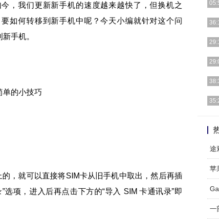
05:
如今，我们更新新手机的速度越来越快了，但换机之
，要如何转移到新手机中呢？今天小编就针对这个问
据联
36:
次强
到新手机。
就是
29:
全面
有的
29:
着社
自2
38:
峰期
官网
35:
的一
巴龙
端芯
苹
上的，就可以直接将SIM卡从旧手机中取出，然后再插
G
选项，进入后再点击下方的“导入 SIM 卡通讯录”即
一