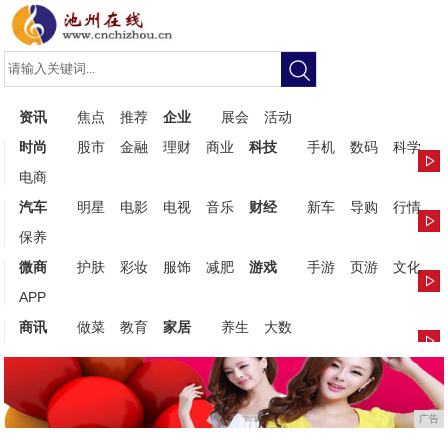
资讯
焦点
推荐
企业
展会
活动
时尚
股市
金融
理财
商业
科技
手机
数码
科学
电商
汽车
明星
电影
电视
音乐
财经
新车
导购
行情
保养
微商
护肤
彩妆
服饰
减肥
游戏
手游
页游
文化
APP
商讯
做菜
教育
家居
养生
大数
广告