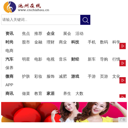
资讯
焦点
推荐
企业
展会
活动
时尚
股市
金融
理财
商业
科技
手机
数码
科学
电商
汽车
明星
电影
电视
音乐
财经
新车
导购
行情
保养
微商
护肤
彩妆
服饰
减肥
游戏
手游
页游
文化
APP
商讯
做菜
教育
家居
养生
大数
广告