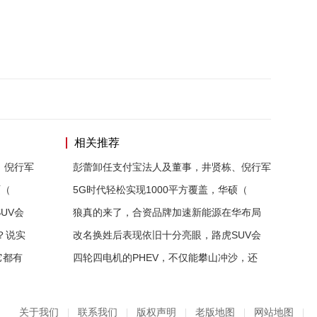
相关推荐
、倪行军
彭蕾卸任支付宝法人及董事，井贤栋、倪行军
硕（
5G时代轻松实现1000平方覆盖，华硕（
UV会
狼真的来了，合资品牌加速新能源在华布局
？说实
改名换姓后表现依旧十分亮眼，路虎SUV会
它都有
四轮四电机的PHEV，不仅能攀山冲沙，还
关于我们
|
联系我们
|
版权声明
|
老版地图
|
网站地图
|