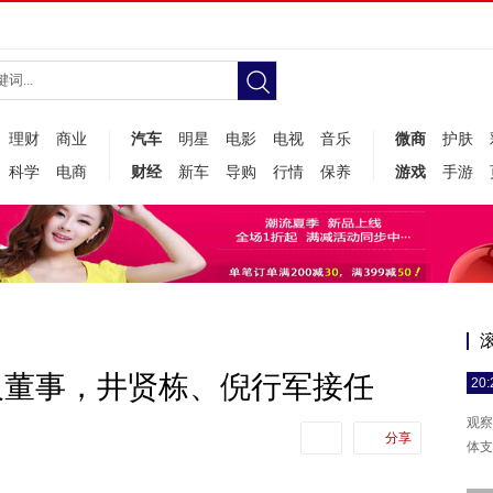
理财
商业
汽车
明星
电影
电视
音乐
微商
护肤
科学
电商
财经
新车
导购
行情
保养
游戏
手游
及董事，井贤栋、倪行军接任
20:
观察
分享
体支