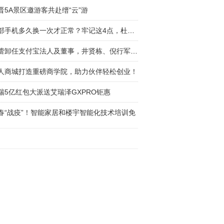
晋5A景区邀游客共赴缙“云”游
一部手机多久换一次才正常？牢记这4点，杜绝再
彭蕾卸任支付宝法人及董事，井贤栋、倪行军接任
人商城打造重磅商学院，助力伙伴轻松创业！
瑞5亿红包大派送艾瑞泽GXPRO钜惠
春“战疫”！智能家居和楼宇智能化技术培训免