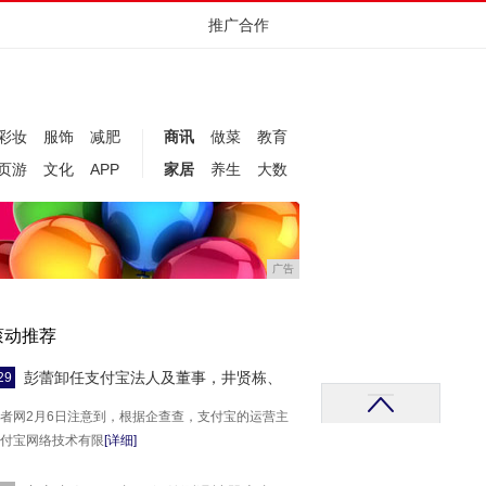
推广合作
彩妆
服饰
减肥
商讯
做菜
教育
页游
文化
APP
家居
养生
大数
广告
滚动推荐
彭蕾卸任支付宝法人及董事，井贤栋、
29
者网2月6日注意到，根据企查查，支付宝的运营主
付宝网络技术有限
[详细]