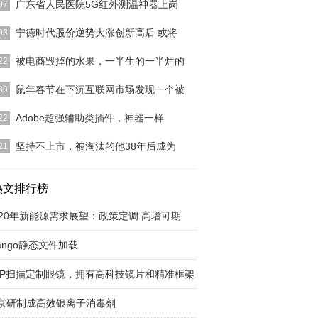
广东省人民医院5G红外测温神器上岗
07
解，这个“神器”功能很强大，可同时侦测视野内多人
宁德时代股价逆势大涨创新高后 或将
03
、非接触性的体
[详细]
3日，在鼠年的首个交易日，A股市场就为股民们上演
被电商毁掉的水果，一半生的一半烂的
22
出千股跌停的大
[详细]
社会，网购已经成了一种生活方式，在手机上通过各
鼠年春节在下沉互联网市场发现一个被
30
商平台下单，几天
[详细]
市场是一个近几年被追捧的市场，尤其是下沉互联网
Adobe超强辅助类插件，神器一样
22
，互联网巨头均进
[详细]
给大家带来了一些PS和AI的超强实用插件，都是一
坚持不上市，被淘汰的他38年后成为
21
时设计师能用到
[详细]
，有一个中年男人39岁创业，59岁成为纽约市长，
尔街名不经传的
热文排行榜
[详细]
020年新能源需求展望：政策定调 高增可期
jango静态文件加载
PP扫描定制眼镜，拥有高科技镜片和精准框架
京研制成高效银离子消毒剂