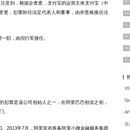
07:
6日注意到，根据企查查，支付宝的运营主体支付宝（中
变更，彭蕾卸任法定代表人和董事，由井贤栋接任法
据了
54:
体温
2月
41:
了一
当今
28:
理一职，由倪行军接任。
大电
下沉
09:
市场
今天
27:
些平
但是
从华
2
D
巴的彭蕾是该公司创始人之一，在阿里巴巴创业之初，
门。
A
北
EO。2013年7月，阿里宣布筹备阿里小微金融服务集团