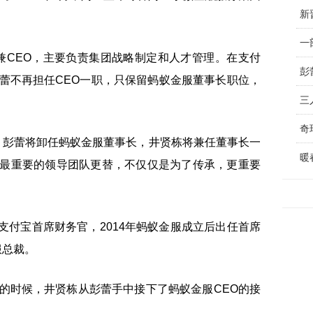
新
。
长兼CEO，主要负责集团战略制定和人才管理。在支付
，彭蕾不再担任CEO一职，只保留蚂蚁金服董事长职位，
三
奇
布，彭蕾将卸任蚂蚁金服董事长，井贤栋将兼任董事长一
暖
上最重要的领导团队更替，不仅仅是为了传承，更重要
任支付宝首席财务官，2014年蚂蚁金服成立后出任首席
服总裁。
周年的时候，井贤栋从彭蕾手中接下了蚂蚁金服CEO的接