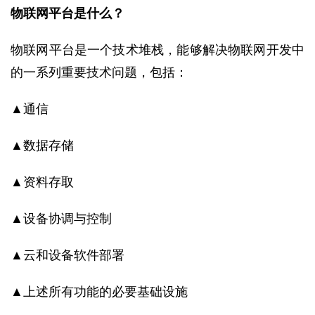
物联网平台是什么？
物联网平台是一个技术堆栈，能够解决物联网开发中
的一系列重要技术问题，包括：
▲通信
▲数据存储
▲资料存取
▲设备协调与控制
▲云和设备软件部署
▲上述所有功能的必要基础设施