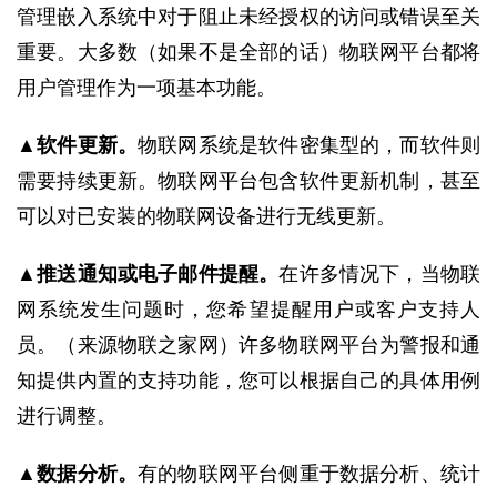
管理嵌入系统中对于阻止未经授权的访问或错误至关
重要。大多数（如果不是全部的话）物联网平台都将
用户管理作为一项基本功能。
▲
软件更新。
物联网系统是软件密集型的，而软件则
需要持续更新。物联网平台包含软件更新机制，甚至
可以对已安装的物联网设备进行无线更新。
▲
推送通知或电子邮件提醒。
在许多情况下，当物联
网系统发生问题时，您希望提醒用户或客户支持人
员。（来源物联之家网）许多物联网平台为警报和通
知提供内置的支持功能，您可以根据自己的具体用例
进行调整。
▲
数据分析。
有的物联网平台侧重于数据分析、统计