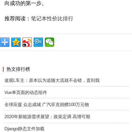
向成功的第一步。
推荐阅读：
笔记本性价比排行
热文排行榜
途观L车主：原本以为追随大流就不会错，直到我
Vue单页面的动态组件
全球应援 众志成城 广汽菲克捐赠100万元物
2020年新能源需求展望：政策定调 高增可期
Django静态文件加载