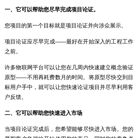
一、它可以帮助您尽早完成项目论证。
您项目的第一个目标就是项目论证并向涉众展示。
项目论证应尽早完成——最好在开始深入的工程工作
之前。
许多物联网平台可以让您在几周内快速建立概念验证
原型——不用再耗费数月的时间。将原型尽快交到目
标用户手中，就可以让您快速论证项目并尽早利用客
户反馈。
二、它可以帮助您快速进入市场
当项目论证完成后，您希望能够尽快进入市场。您的