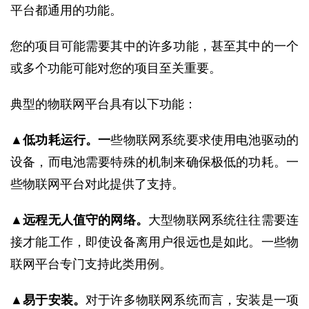
平台都通用的功能。
您的项目可能需要其中的许多功能，甚至其中的一个
或多个功能可能对您的项目至关重要。
典型的物联网平台具有以下功能：
▲
低功耗运行。一
些物联网系统要求使用电池驱动的
设备，而电池需要特殊的机制来确保极低的功耗。一
些物联网平台对此提供了支持。
▲
远程无人值守的网络。
大型物联网系统往往需要连
接才能工作，即使设备离用户很远也是如此。一些物
联网平台专门支持此类用例。
▲
易于安装。
对于许多物联网系统而言，安装是一项