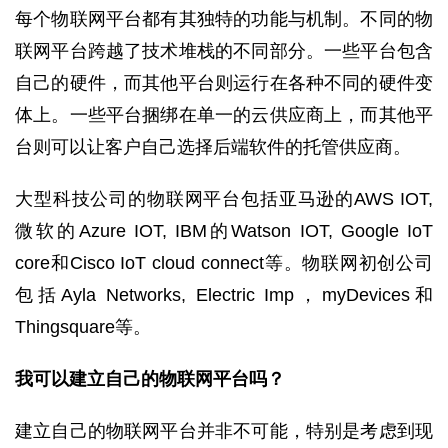
每个物联网平台都有其独特的功能与机制。不同的物
联网平台跨越了技术堆栈的不同部分。一些平台包含
自己的硬件，而其他平台则运行在各种不同的硬件变
体上。一些平台捆绑在单一的云供应商上，而其他平
台则可以让客户自己选择后端软件的托管供应商。
大型科技公司的物联网平台包括亚马逊的AWS IOT,
微软的Azure IOT, IBM的Watson IOT, Google IoT
core和Cisco IoT cloud connect等。物联网初创公司
包括Ayla Networks, Electric Imp，myDevices和
Thingsquare等。
我可以建立自己的物联网平台吗？
建立自己的物联网平台并非不可能，特别是考虑到现