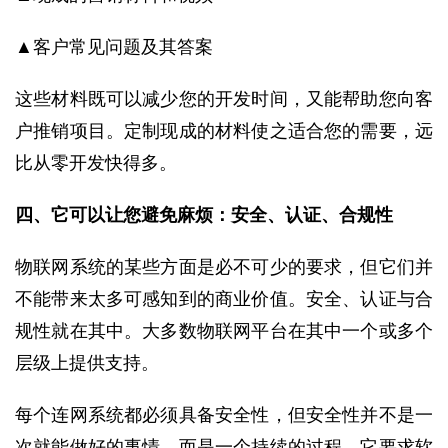
▲客户常见问题及其答案
这些材料既可以减少您的开发时间，又能帮助您向客
户推销项目。定制现成的材料使之适合您的需要，远
比从零开发快得多。
四、它可以让您避免麻烦：安全、认证、合规性
物联网系统的某些方面是必不可少的要求，但它们并
不能带来太多可感知到的商业价值。安全、认证与合
规性就在其中。大多数物联网平台在其中一个或多个
层级上提供支持。
每个连网系统都必须具备安全性，但安全性并不是一
次就能做好的事情，而是一个持续的过程，它要求软