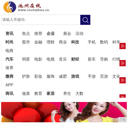
资讯
焦点
推荐
企业
展会
活动
时尚
股市
金融
理财
商业
科技
手机
数码
科学
电商
汽车
明星
电影
电视
音乐
财经
新车
导购
行情
保养
微商
护肤
彩妆
服饰
减肥
游戏
手游
页游
文化
APP
商讯
做菜
教育
家居
养生
大数
广告