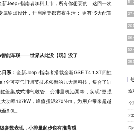
新Jeep+指南者加料上市，所有你想要的，这回一次
51:
属酷炫设计，开启摩登都市夜生活； 更有15大配置
于工
37:
枯燥
有的
20:
社会
但当
06:
反应
最近
52:
eep智能车联——世界从此没【玩】没了
远程
Yo
39:
t
[详
比日系：
全新Jeep+指南者搭载全新GSE-T4 1.3T四缸
撰文
影在
i-air全可变气门调节技术领衔的九大黑科技，集合了缸
缸盖集成式排气歧管、变排量机油泵等，实现"更强
功率127kW，峰值扭矩270N·m，为用户带来超越
全
6.0L。
2
跨级参数表现，小排量起步也有推背感
D