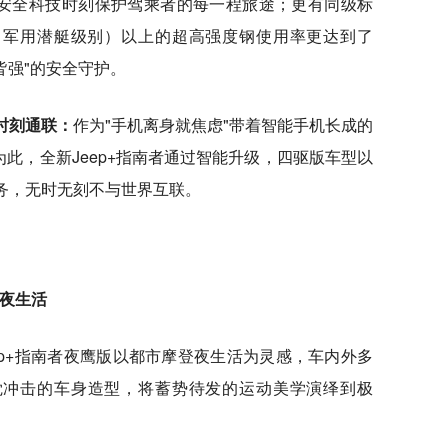
动安全科技时刻保护驾乘者的每一程旅途；更有同级标
pa（军用潜艇级别）以上的超高强度钢使用率更达到了
外皆强"的安全守护。
A时刻通联：
作为"手机离身就焦虑"带着智能手机长成的
此，全新Jeep+指南者通过智能升级，四驱版车型以
服务，无时无刻不与世界互联。
市夜生活
ep+指南者夜鹰版以都市摩登夜生活为灵感，车内外多
觉冲击的车身造型，将蓄势待发的运动美学演绎到极