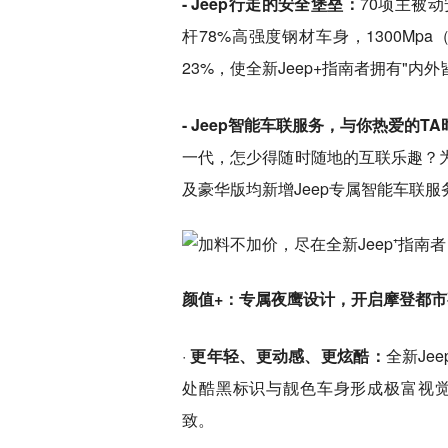
- Jeep行走的安全堡垒：
70项主被
杆78%高强度钢材车身，1300M
23%，使全新Jeep+指南者拥有"内
- Jeep智能车联服务，与你热爱的T
一代，怎少得随时随地的互联乐趣？为
及豪华版均新增Jeep专属智能车联
颜值+：专属夜鹰设计，开启摩登都
·
更年轻、更动感、更炫酷：
全新Je
处酷黑标识与靓色车身形成极富视
致。