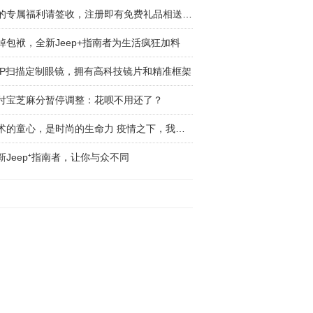
你的专属福利请签收，注册即有免费礼品相送，推
掉包袱，全新Jeep+指南者为生活疯狂加料
PP扫描定制眼镜，拥有高科技镜片和精准框架
付宝芝麻分暂停调整：花呗不用还了？
艺术的童心，是时尚的生命力 疫情之下，我们对
新Jeep⁺指南者，让你与众不同