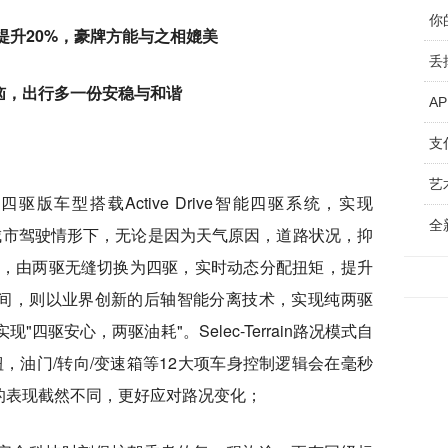
提升20%，豪牌方能与之相媲美
丢
恼，出行多一份安稳与和谐
A
支
四驱版车型搭载Active Drive智能四驱系统，实现
全
日常城市驾驶情形下，无论是因为天气原因，道路状况，抑
内，由两驱无缝切换为四驱，实时动态分配扭矩，提升
间，则以业界创新的后轴智能分离技术，实现纯两驱
"四驱安心，两驱油耗"。Selec-Terrain路况模式自
，油门/转向/变速箱等12大项车身控制逻辑会在毫秒
的表现截然不同，更好应对路况变化；