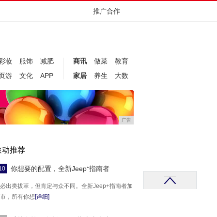
推广合作
彩妆
服饰
减肥
商讯
做菜
教育
页游
文化
APP
家居
养生
大数
广告
滚动推荐
你想要的配置，全新Jeep⁺指南者
10
必出类拔萃，但肯定与众不同。全新Jeep+指南者加
市，所有你想
[详细]