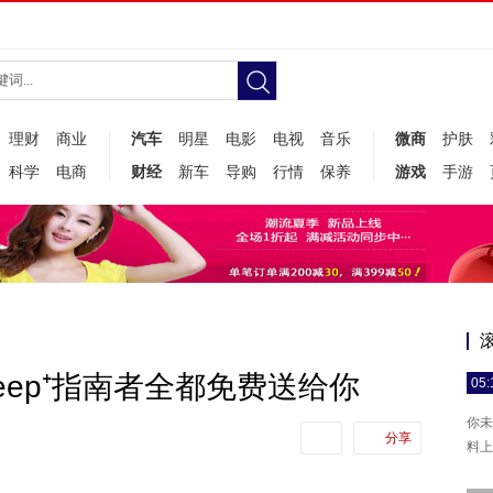
理财
商业
汽车
明星
电影
电视
音乐
微商
护肤
科学
电商
财经
新车
导购
行情
保养
游戏
手游
eep⁺指南者全都免费送给你
05:
你未
分享
料上