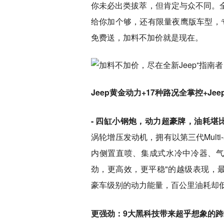
你未必出类拔萃，但肯定与众不同。全
给你加个够，还有限量夜鹰版车型，专
免费送，加料不加价就是现在。
Jeep黄金动力+17种路况全掌控+J
- 四缸小钢炮，动力超豪牌，油耗堪
涡轮增压发动机，拥有以第三代Mult
内侧置直喷、集成式水冷中冷器、气
劲，更高效，更平稳"的越级表现，最大
豪车级别的动力能量，百公里油耗却低至
更强劲：9大黑科技带来超乎想象的