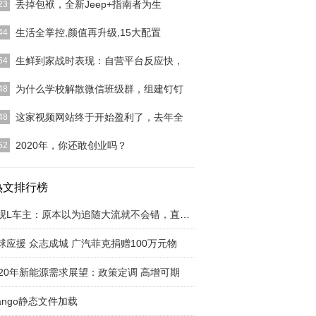
丢掉包袱，全新Jeep+指南者为生
23
作中，无暇欣赏生活中真正的色彩，让我们对单调且
生活全掌控,颜值再升级,15大配置
44
的生活SAY N
[详细]
人，和别人不一样，他们只过有态度的生活：他们是
生鲜到家战时表现：自营平台反应快，
54
的中坚力量，在职
[详细]
类似于新型冠状病毒疫情蔓延这样的“战时”到来，以
为什么学校解散微信班级群，组建钉钉
48
速度、供给能力
[详细]
钉钉这个软件站到了风口浪尖。本来只是一款好用的
这家视频网站终于开始盈利了，去年全
48
办公软件。在居家
[详细]
utube的广告业务规模接近 facebook 的五分之一，是
2020年，你还敢创业吗？
52
细]
/ 陈邓新编辑/ 邓晓进 创业难，难于上青天，无数身
创业大潮中
热文排行榜
[详细]
途观L车主：原本以为追随大流就不会错，直到我
球应援 众志成城 广汽菲克捐赠100万元物
020年新能源需求展望：政策定调 高增可期
jango静态文件加载